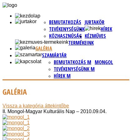
BEMUTATKOZÁS
JURTAKÖR
TEVÉKENYSÉGÜNK
HÍREK
KÖZHASZNÚSÁG
KÉZMŰVES
TERMÉKEINK
GALÉRIA
SZAMÁRTÁR
BEMUTATKOZÁS M
MONGOL
TEVÉKENYSÉGÜNK M
HÍREK M
GALÉRIA
Vissza a kategória áttekintőbe
II. Mongol-Magyar Kulturális Nap – 2010.09.04.