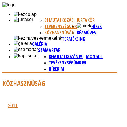
BEMUTATKOZÁS
JURTAKÖR
TEVÉKENYSÉGÜNK
HÍREK
KÖZHASZNÚSÁG
KÉZMŰVES
TERMÉKEINK
GALÉRIA
SZAMÁRTÁR
BEMUTATKOZÁS M
MONGOL
TEVÉKENYSÉGÜNK M
HÍREK M
KÖZHASZNÚSÁG
2011