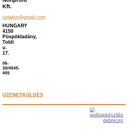
Nonprofit
Kft.
jurtakor@gmail.com
HUNGARY
4150
Püspökladány,
Toldi
u.
17.
06-
30/4545-
405
ÜZENETKÜLDÉS
Copyright © 2012 jurtakor.hu I Minden jog
Az oldalt
fenntartva.
készítette: