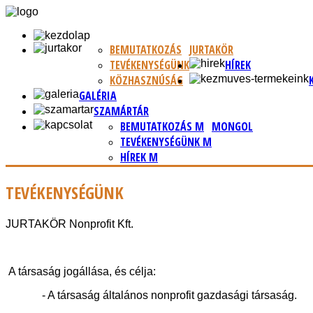
BEMUTATKOZÁS
JURTAKÖR
TEVÉKENYSÉGÜNK
HÍREK
KÖZHASZNÚSÁG
GALÉRIA
SZAMÁRTÁR
BEMUTATKOZÁS M
MONGOL
TEVÉKENYSÉGÜNK M
HÍREK M
TEVÉKENYSÉGÜNK
JURTAKÖR Nonprofit Kft.
A társaság jogállása, és célja:
- A társaság általános nonprofit gazdasági társaság.