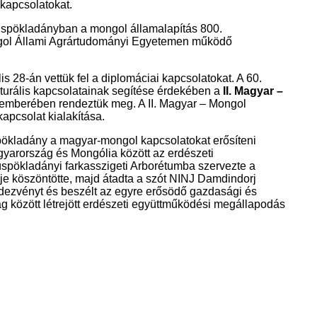
 kapcsolatokat.
üspökladányban a mongol államalapítás 800.
ngol Állami Agrártudományi Egyetemen működő
is 28-án vettük fel a diplomáciai kapcsolatokat. A 60.
turális kapcsolatainak segítése érdekében a
II. Magyar –
emberében rendeztük meg. A II. Magyar – Mongol
kapcsolat kialakítása.
pökladány a magyar-mongol kapcsolatokat erősíteni
gyarország és Mongólia között az erdészeti
üspökladányi farkasszigeti Arborétumba szervezte a
tője köszöntötte, majd átadta a szót NINJ Damdindorj
rendezvényt és beszélt az egyre erősödő gazdasági és
zág között létrejött erdészeti együttműködési megállapodás