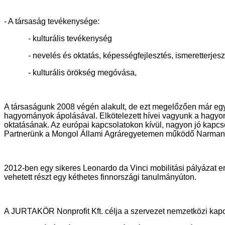
- A társaság tevékenysége:
- kulturális tevékenység
- nevelés és oktatás, képességfejlesztés, ismeretterjesz
- kulturális örökség megóvása,
A társaságunk 2008 végén alakult, de ezt megelőzően már eg
hagyományok ápolásával. Elkötelezett hívei vagyunk a hag
oktatásának. Az európai kapcsolatokon kívül, nagyon jó kap
Partnerünk a Mongol Állami Agráregyetemen működő Narmand
2012-ben egy sikeres Leonardo da Vinci mobilitási pályáza
vehetett részt egy kéthetes finnországi tanulmányúton.
A JURTAKÖR Nonprofit Kft. célja a szervezet nemzetközi kapcs