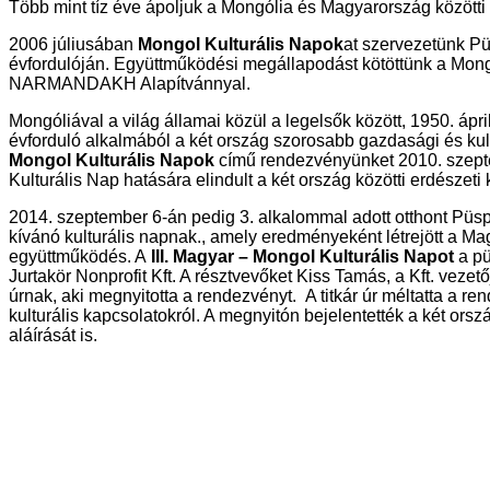
Több mint tíz éve ápoljuk a Mongólia és Magyarország közötti
2006 júliusában
Mongol Kulturális Napok
at szervezetünk P
évfordulóján. Együttműködési megállapodást kötöttünk a Mo
NARMANDAKH Alapítvánnyal.
Mongóliával a világ államai közül a legelsők között, 1950. ápril
évforduló alkalmából a két ország szorosabb gazdasági és kul
Mongol Kulturális Napok
című rendezvényünket 2010. szept
Kulturális Nap hatására elindult a két ország közötti erdészeti 
2014. szeptember 6-án pedig 3. alkalommal adott otthont Püs
kívánó kulturális napnak., amely eredményeként létrejött a Ma
együttműködés. A
III. Magyar – Mongol Kulturális Napot
a p
Jurtakör Nonprofit Kft. A résztvevőket Kiss Tamás, a Kft. veze
úrnak, aki megnyitotta a rendezvényt. A titkár úr méltatta a 
kulturális kapcsolatokról. A megnyitón bejelentették a két ors
aláírását is.