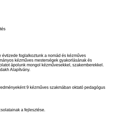
tés
y évtizede foglalkoztunk a nomád és kézműves
yományos kézműves mesterségek gyakorlásának és
csolatot ápolunk mongol kézművesekkel, szakemberekkel.
akh Alapítvány.
t eredményeként 9 kézműves szakmában oktató pedagógus
olatainak a fejlesztése.