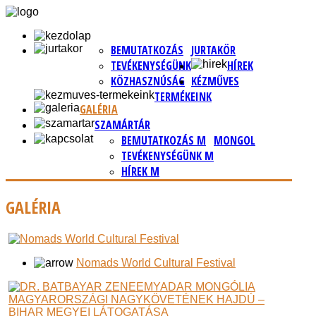
BEMUTATKOZÁS
JURTAKÖR
TEVÉKENYSÉGÜNK
HÍREK
KÖZHASZNÚSÁG
KÉZMŰVES
TERMÉKEINK
GALÉRIA
SZAMÁRTÁR
BEMUTATKOZÁS M
MONGOL
TEVÉKENYSÉGÜNK M
HÍREK M
GALÉRIA
Nomads World Cultural Festival