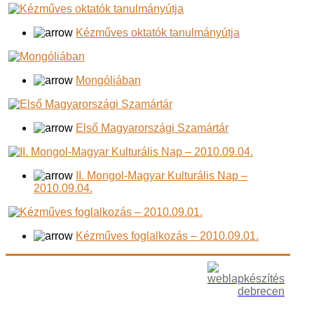
Kézműves oktatók tanulmányútja
Mongóliában
Első Magyarországi Szamártár
II. Mongol-Magyar Kulturális Nap –
2010.09.04.
Kézműves foglalkozás – 2010.09.01.
Copyright © 2012 jurtakor.hu I Minden jog
Az oldalt
fenntartva.
készítette: