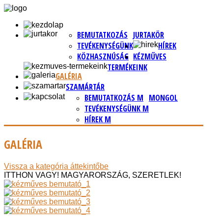
BEMUTATKOZÁS
JURTAKÖR
TEVÉKENYSÉGÜNK
HÍREK
KÖZHASZNÚSÁG
KÉZMŰVES
TERMÉKEINK
GALÉRIA
SZAMÁRTÁR
BEMUTATKOZÁS M
MONGOL
TEVÉKENYSÉGÜNK M
HÍREK M
GALÉRIA
Vissza a kategória áttekintőbe
ITTHON VAGY! MAGYARORSZÁG, SZERETLEK!